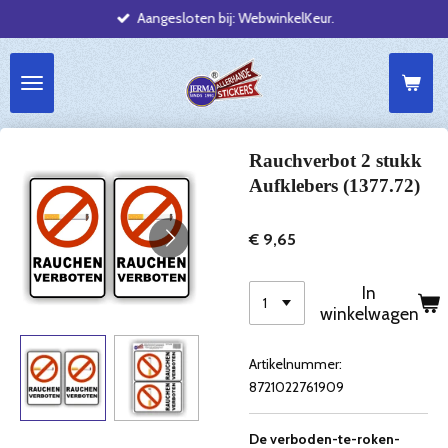
Aangesloten bij: WebwinkelKeur.
Ga
direct
naar
de
hoofdinhoud
Rauchverbot 2 stukk
Aufklebers (1377.72)
€ 9,65
In
winkelwagen
Artikelnummer:
8721022761909
De verboden-te-roken-