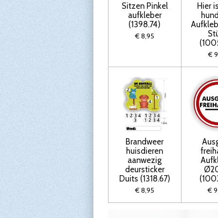
Sitzen Pinkel
Hier i
aufkleber
hund
(1398.74)
Aufkleb
St
€ 8,95
(100
€ 9
Brandweer
Aus
huisdieren
freih
aanwezig
Aufk
deursticker
Ø2
Duits (1318.67)
(100
€ 8,95
€ 9