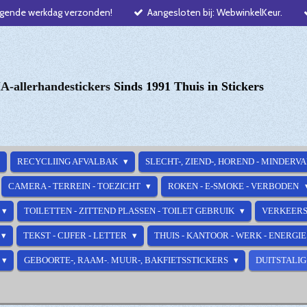
lgende werkdag verzonden!
Aangesloten bij: WebwinkelKeur.
-allerhandestickers
Sinds 1991 Thuis in Stickers
RECYCLIING AFVALBAK
SLECHT-, ZIEND-, HOREND - MINDERV
CAMERA - TERREIN - TOEZICHT
ROKEN - E-SMOKE - VERBODEN
TOILETTEN - ZITTEND PLASSEN - TOILET GEBRUIK
VERKEERS
TEKST - CIJFER - LETTER
THUIS - KANTOOR - WERK - ENERGI
GEBOORTE-, RAAM-. MUUR-, BAKFIETSSTICKERS
DUITSTALIG