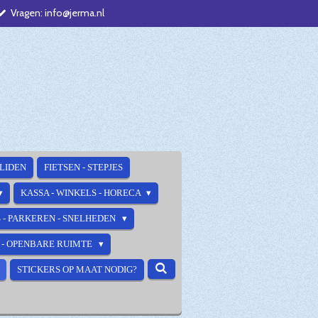
Vragen: info@jerma.nl
ALIDEN
FIETSEN - STEPJES
KASSA - WINKELS - HORECA
 - PARKEREN - SNELHEDEN
E - OPENBARE RUIMTE
STICKERS OP MAAT NODIG?