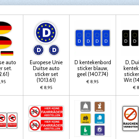
se auto
Europese Unie
D kentekenbord
D, Du
r set.
Duitse auto
sticker blauw,
kente
2.61)
sticker set
geel (1407.74)
sticke
(1013.61)
Wit (1
,95
€ 8,95
€ 8,95
€ 