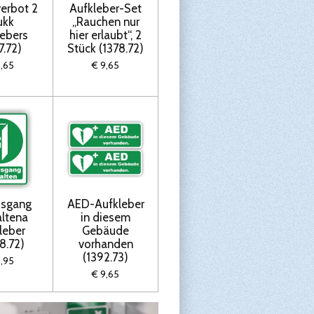
erbot 2
Aufkleber-Set
ukk
„Rauchen nur
lebers
hier erlaubt“, 2
7.72)
Stück (1378.72)
9,65
€ 9,65
usgang
AED-Aufkleber
altena
in diesem
leber
Gebäude
8.72)
vorhanden
(1392.73)
8,95
€ 9,65