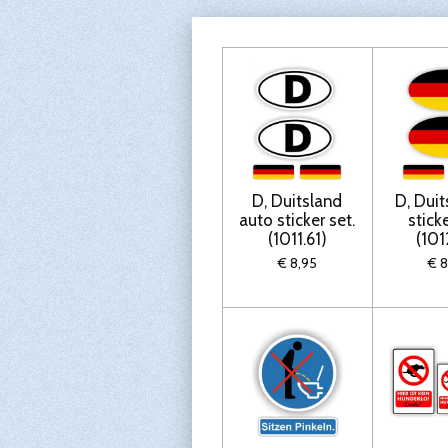
D, Duitsland
D, Duit
auto sticker set.
sticke
(1011.61)
(101
€ 8,95
€ 8