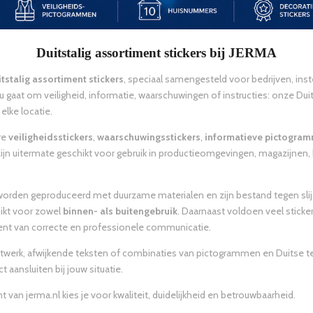
Duitstalig assortiment stickers bij JERMA
tstalig assortiment stickers
, speciaal samengesteld voor bedrijven, inst
 gaat om veiligheid, informatie, waarschuwingen of instructies: onze Dui
elke locatie.
re
veiligheidsstickers
,
waarschuwingsstickers
,
informatieve pictogra
s zijn uitermate geschikt voor gebruik in productieomgevingen, magazijne
nl worden geproduceerd met duurzame materialen en zijn bestand tegen sli
hikt voor zowel
binnen- als buitengebruik
. Daarnaast voldoen veel stick
d bent van correcte en professionele communicatie.
twerk, afwijkende teksten of combinaties van pictogrammen en Duitse tek
 aansluiten bij jouw situatie.
t van jerma.nl kies je voor kwaliteit, duidelijkheid en betrouwbaarheid.