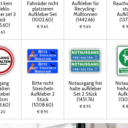
st kein
Fahrräder nicht
Aufkleber für
Rauchv
eklo
platzieren
Recycling-
st
er set 3
Aufkleber Set
Mülltonnen
Aufk
ück
(1002.60)
(1442.66)
(137
5.60)
€ 9,65
€ 9,65
€ 
,65
gang
Bitte nicht
Notausgang frei
Nota
alten
Streicheln
halte aufkleber
freih
leber
Aufkleber 2
Set 2 Stück
Aufk
0cm
Stück
(1451.76)
(130
3.60)
(1008.60)
€ 8,95
€ 
,20
€ 8,95