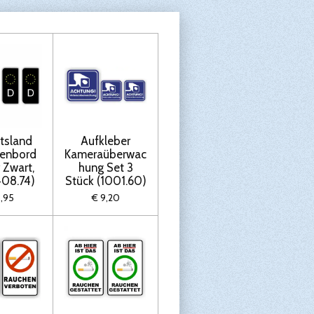
itsland
Aufkleber
kenbord
Kameraüberwac
r Zwart,
hung Set 3
408.74)
Stück (1001.60)
8,95
€ 9,20