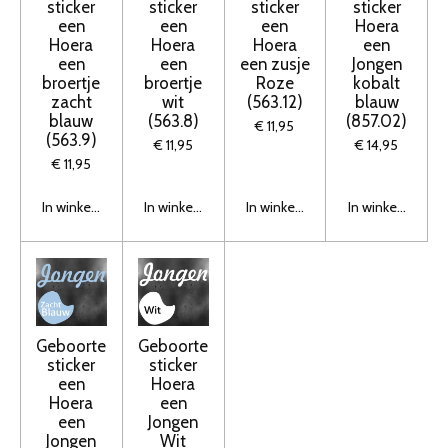
sticker
sticker
sticker
sticker
een
een
een
Hoera
Hoera
Hoera
Hoera
een
een
een
een zusje
Jongen
broertje
broertje
Roze
kobalt
zacht
wit
(563.12)
blauw
blauw
(563.8)
(857.02)
€ 11,95
(563.9)
€ 11,95
€ 14,95
€ 11,95
In winkelwagen
In winkelwagen
In winkelwagen
In winkelwagen
Geboorte
Geboorte
sticker
sticker
een
Hoera
Hoera
een
een
Jongen
Jongen
Wit