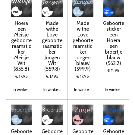
Hoera
Made
Made
Geboorte
een
withe
withe
sticker
Meisje
Love
Love
een
geboorte
geboorte
geboorte
Hoera
raamstic
raamstic
raamstic
een
ker
ker
ker
broertje
Meisje
Jongen
jongen
blauw
Wit
Wit
blauw
(563.2)
(855.8)
(559.8)
(599.9)
€ 11,95
€ 17,95
€ 17,95
€ 17,95
In winkelwagen
In winkelwagen
In winkelwagen
In winkelwagen
Geboorte
Geboorte
Geboorte
Geboorte