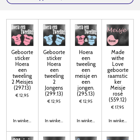
Geboorte
Geboorte
Hoera
Made
sticker
sticker
een
withe
Hoera
Hoera
tweeling
Love
een
een
een
geboorte
tweeling
tweeling
meisje en
raamstic
2 Meisjes
2
een
ker
(297.13)
Jongens
jongen.
Meisje
(299.13)
(295.13)
rosé
€ 12,95
(559.12)
€ 12,95
€ 12,95
€ 17,95
In winkelwagen
In winkelwagen
In winkelwagen
In winkelwagen