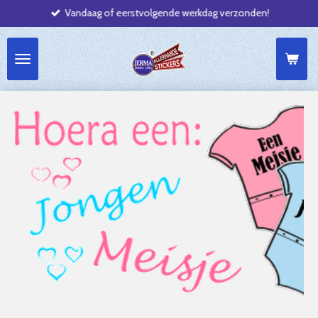
Vandaag of eerstvolgende werkdag verzonden!
Ga
direct
naar
de
hoofdinhoud