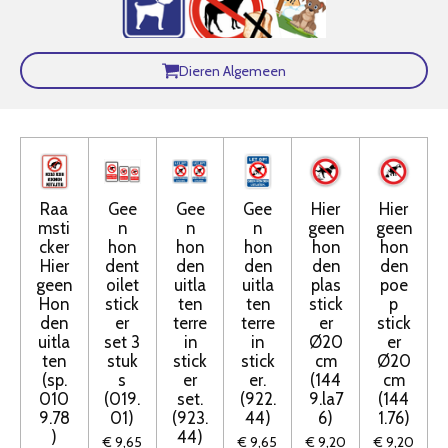
Dieren Algemeen
Raa
Gee
Gee
Gee
Hier
Hier
msti
n
n
n
geen
geen
cker
hon
hon
hon
hon
hon
Hier
dent
den
den
den
den
geen
oilet
uitla
uitla
plas
poe
Hon
stick
ten
ten
stick
p
den
er
terre
terre
er
stick
uitla
set 3
in
in
Ø20
er
ten
stuk
stick
stick
cm
Ø20
(sp.
s
er
er.
(144
cm
010
(019.
set.
(922.
9.la7
(144
9.78
01)
(923.
44)
6)
1.76)
)
44)
€ 9,65
€ 9,65
€ 9,20
€ 9,20