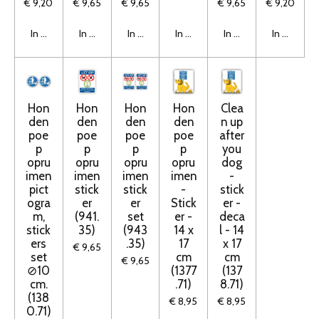
€ 9,20
€ 9,65
€ 9,65
€ 9,65
€ 9,20
In winkelwagen
In winkelwagen
In winkelwagen
In winkelwagen
In winkelwagen
In winkelw
Hon
Hon
Hon
Hon
Clea
den
den
den
den
n up
poe
poe
poe
poe
after
p
p
p
p
you
opru
opru
opru
opru
dog
imen
imen
imen
imen
-
pict
stick
stick
-
stick
ogra
er
er
Stick
er -
m,
(941.
set
er -
deca
stick
35)
(943
14 x
l - 14
ers
.35)
17
x 17
€ 9,65
set
cm
cm
€ 9,65
⊘10
(1377
(137
cm.
.71)
8.71)
(138
€ 8,95
€ 8,95
0.71)