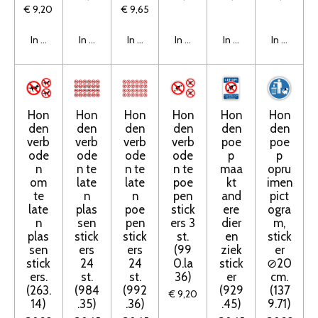
€ 9,20
€ 9,65
In winkelwagen
In winkelwagen
In winkelwagen
In winkelwagen
In winkelwagen
In winkelw
Hon
Hon
Hon
Hon
Hon
Hon
den
den
den
den
den
den
verb
verb
verb
verb
poe
poe
ode
ode
ode
ode
p
p
n
n te
n te
n te
maa
opru
om
late
late
poe
kt
imen
te
n
n
pen
and
pict
late
plas
poe
stick
ere
ogra
n
sen
pen
ers 3
dier
m,
plas
stick
stick
st.
en
stick
sen
ers
ers
(99
ziek
er
stick
24
24
0.la
stick
⊘20
ers.
st.
st.
36)
er
cm.
(263.
(984
(992
(929
(137
€ 9,20
14)
.35)
.36)
.45)
9.71)