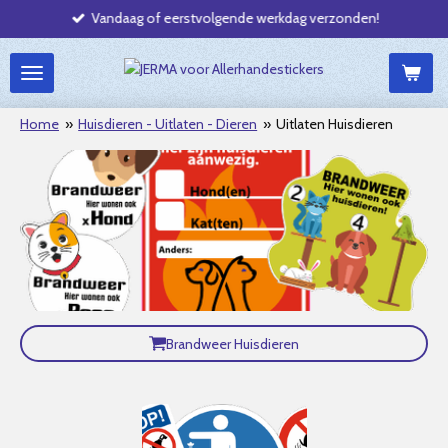
Vandaag of eerstvolgende werkdag verzonden!
Ga
direct
naar
de
hoofdinhoud
Home
»
Huisdieren - Uitlaten - Dieren
»
Uitlaten Huisdieren
Brandweer Huisdieren