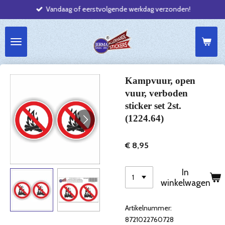
Vandaag of eerstvolgende werkdag verzonden!
Ga
direct
naar
de
hoofdinhoud
Kampvuur, open
vuur, verboden
sticker set 2st.
(1224.64)
€ 8,95
In
winkelwagen
Artikelnummer:
8721022760728