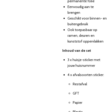
permanente folie
Eenvoudig aan te
brengen
Geschikt voor binnen- en
buitengebruik
Ook toepasbaar op
ramen, deuren en
kunststof oppervlakken
Inhoud van de set
3 x huisje-sticker met
jouw huisnummer
4 x afvalsoorten sticker:
Restafval
GFT
Papier
Plastic