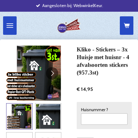
Aangesloten bij: WebwinkelKeur.
Ga
direct
naar
de
hoofdinhoud
Kliko - Stickers – 3x
Huisje met huisnr - 4
afvalsoorten stickers
(957.3st)
€ 14,95
Huisnummer ?