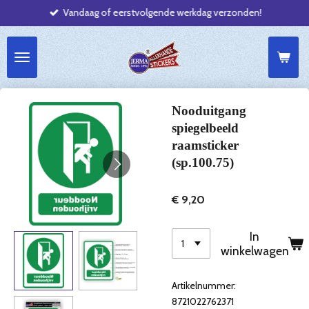
Vandaag of eerstvolgende werkdag verzonden!
Ga
direct
naar
de
hoofdinhoud
Nooduitgang
spiegelbeeld
raamsticker
(sp.100.75)
€ 9,20
In
winkelwagen
Artikelnummer:
8721022762371