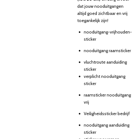
dat jouw nooduitgangen
altijd goed zichtbaar en vrij
toegankelijk zijn!
nooduitgang-vrijhouden-
sticker
nooduitgang raamsticker
vluchtroute aanduiding
sticker
verplicht nooduitgang
sticker
raamsticker nooduitgang
vrij
Veiligheidssticker bedrijf
nooduitgang aanduiding
sticker