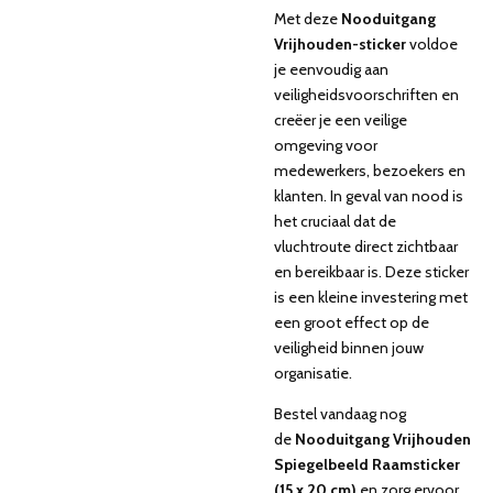
Met deze
Nooduitgang
Vrijhouden-sticker
voldoe
je eenvoudig aan
veiligheidsvoorschriften en
creëer je een veilige
omgeving voor
medewerkers, bezoekers en
klanten. In geval van nood is
het cruciaal dat de
vluchtroute direct zichtbaar
en bereikbaar is. Deze sticker
is een kleine investering met
een groot effect op de
veiligheid binnen jouw
organisatie.
Bestel vandaag nog
de
Nooduitgang Vrijhouden
Spiegelbeeld Raamsticker
(15 x 20 cm)
en zorg ervoor