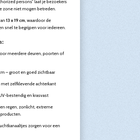
horized persons” laat je bezoekers
de zone niet mogen betreden.
van
13 x 19 cm
, waardoor de
n snel te begrijpen voor iedereen.
n:
voor meerdere deuren, poorten of
 cm – groot en goed zichtbaar
 met zelfklevende achterkant
 UV-bestendig en krasvast
en regen, zonlicht, extreme
producten.
luchtkanaaltjes zorgen voor een