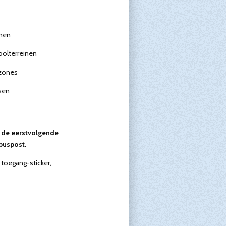
jnen
olterreinen
 zones
sen
 de eerstvolgende
buspost
.
toegang-sticker,