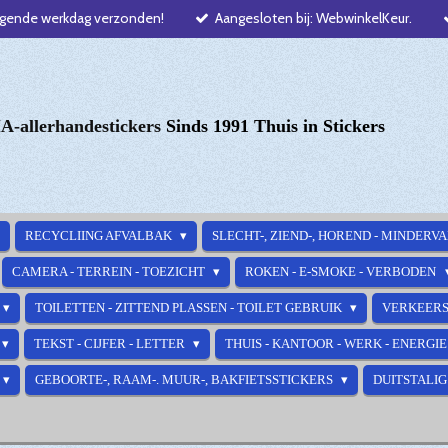
lgende werkdag verzonden!
Aangesloten bij: WebwinkelKeur.
-allerhandestickers
Sinds 1991 Thuis in Stickers
RECYCLIING AFVALBAK
SLECHT-, ZIEND-, HOREND - MINDERV
CAMERA - TERREIN - TOEZICHT
ROKEN - E-SMOKE - VERBODEN
TOILETTEN - ZITTEND PLASSEN - TOILET GEBRUIK
VERKEERS
TEKST - CIJFER - LETTER
THUIS - KANTOOR - WERK - ENERGI
GEBOORTE-, RAAM-. MUUR-, BAKFIETSSTICKERS
DUITSTALIG