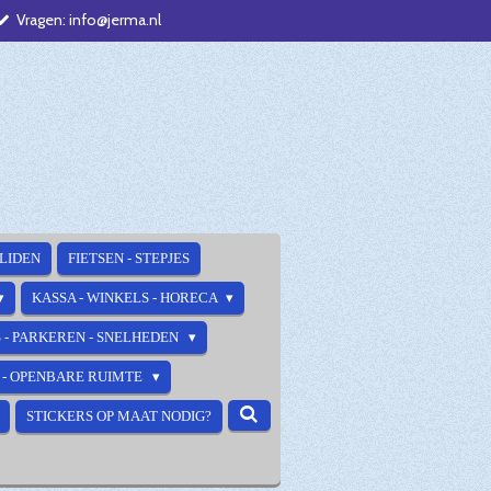
Vragen: info@jerma.nl
ALIDEN
FIETSEN - STEPJES
KASSA - WINKELS - HORECA
 - PARKEREN - SNELHEDEN
E - OPENBARE RUIMTE
STICKERS OP MAAT NODIG?