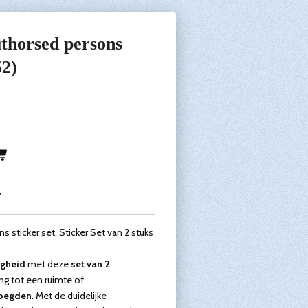
uthorsed persons
52)
7
 sticker set. Sticker Set van 2 stuks
igheid
met deze
set van 2
ng tot een ruimte of
voegden
. Met de duidelijke