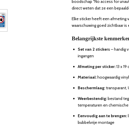
boodschap “No access for unaut
direct weten dat ze een bepaal
Elke sticker heeft een afmeting 
waarschuwing goed zichtbaar is e
Belangrijkste kenmerke
Set van 2 stickers
– handig 
ingangen
Afmeting per sticker:
13 x 19
Materiaal:
hoogwaardig vinyl
Beschermlaag:
transparant,
Weerbestendig:
bestand teg
temperaturen en chemische 
Eenvoudig aan te brengen:
bubbelvrije montage