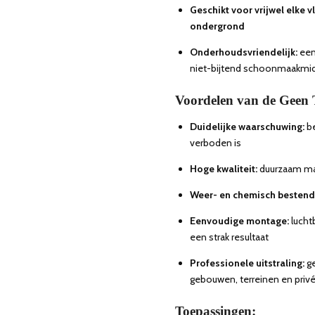
Geschikt voor vrijwel elke v
ondergrond
Onderhoudsvriendelijk:
een
niet-bijtend schoonmaakmi
Voordelen van de Geen T
Duidelijke waarschuwing:
b
verboden is
Hoge kwaliteit:
duurzaam mat
Weer- en chemisch bestend
Eenvoudige montage:
lucht
een strak resultaat
Professionele uitstraling:
g
gebouwen, terreinen en privé
Toepassingen: