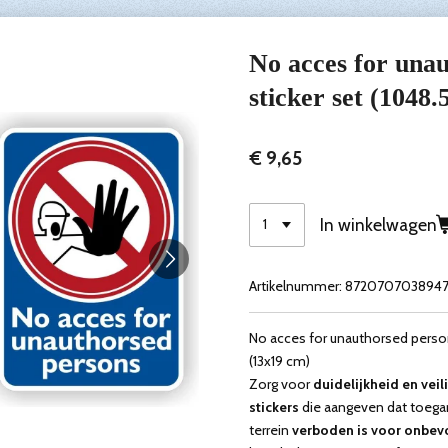
No acces for una
sticker set (1048.
€ 9,65
In winkelwagen
Artikelnummer:
872070703894
No acces for unauthorsed persons
(13x19 cm)
Zorg voor
duidelijkheid en veil
stickers
die aangeven dat toega
terrein
verboden is voor onbe