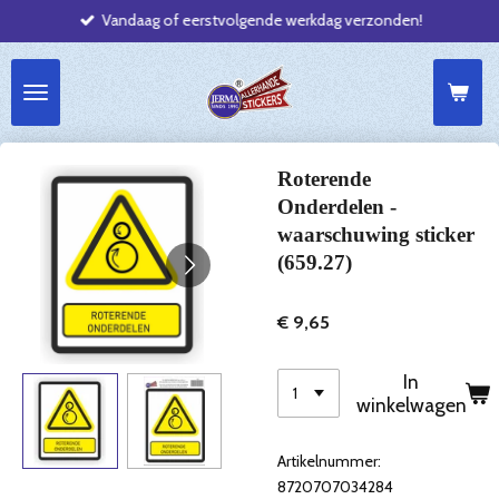
Vandaag of eerstvolgende werkdag verzonden!
Ga
direct
naar
de
hoofdinhoud
Roterende
Onderdelen -
waarschuwing sticker
(659.27)
€ 9,65
In
winkelwagen
Artikelnummer:
8720707034284