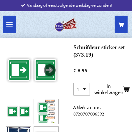
Vandaag of eerstvolgende werkdag verzonden!
Ga
direct
naar
de
hoofdinhoud
Schuifdeur sticker set
(373.19)
€ 8,95
In
winkelwagen
Artikelnummer:
8720707036592