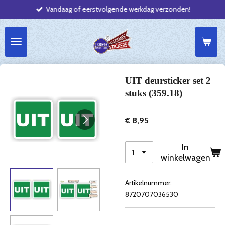
Vandaag of eerstvolgende werkdag verzonden!
Ga
direct
naar
de
hoofdinhoud
UIT deursticker set 2
stuks (359.18)
€ 8,95
In
winkelwagen
Artikelnummer:
8720707036530