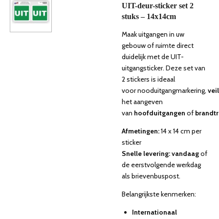
UIT-deur-sticker set 2
stuks – 14x14cm
Maak uitgangen in uw
gebouw of ruimte direct
duidelijk met de UIT-
uitgangsticker. Deze set van
2 stickers is ideaal
voor nooduitgangmarkering,
vei
het aangeven
van
hoofduitgangen
of
brandt
Afmetingen:
14 x 14 cm per
sticker
Snelle levering: vandaag
of
de eerstvolgende werkdag
als brievenbuspost.
Belangrijkste kenmerken:
Internationaal