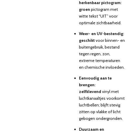
herkenbaar pictogram:
groen
pictogram met
witte tekst “UIT” voor
optimale zichtbaarheid.
Weer- en UV-bestendig:
geschikt
voor binnen- en
buitengebruik, bestand
tegen regen, zon,
extreme temperaturen
en chemische invloeden.
Eenvoudig aan te
brengen:
zelfklevend
vinyl met
luchtkanaaltjes voorkomt
luchtbellen; blijft stevig
zitten op vlakke of licht
gebogen ondergronden.
Duurzaam en