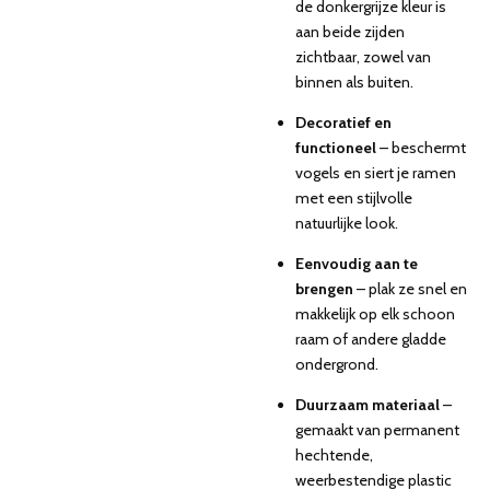
de donkergrijze kleur is
aan beide zijden
zichtbaar, zowel van
binnen als buiten.
Decoratief en
functioneel
– beschermt
vogels en siert je ramen
met een stijlvolle
natuurlijke look.
Eenvoudig aan te
brengen
– plak ze snel en
makkelijk op elk schoon
raam of andere gladde
ondergrond.
Duurzaam materiaal
–
gemaakt van permanent
hechtende,
weerbestendige plastic