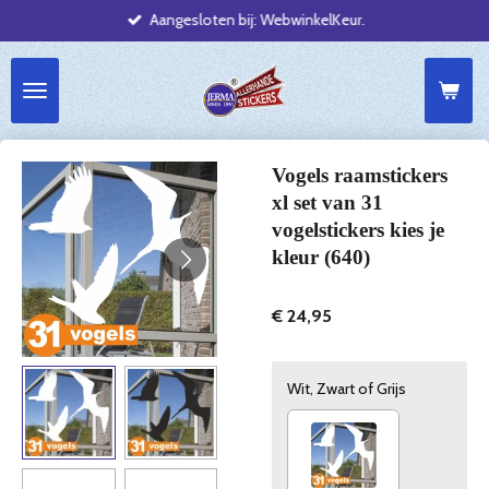
Aangesloten bij: WebwinkelKeur.
Ga
direct
naar
de
hoofdinhoud
Vogels raamstickers
xl set van 31
vogelstickers kies je
kleur (640)
€ 24,95
Wit, Zwart of Grijs