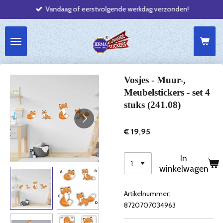
Vandaag of eerstvolgende werkdag verzonden!
Ga
direct
naar
de
hoofdinhoud
Vosjes - Muur-,
Meubelstickers - set 4
stuks (241.08)
€ 19,95
In
winkelwagen
Artikelnummer:
8720707034963