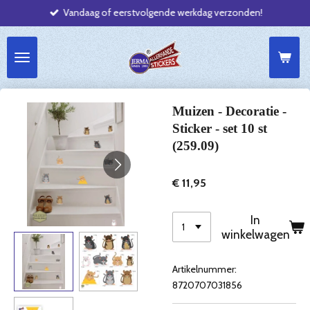
Vandaag of eerstvolgende werkdag verzonden!
Ga
direct
naar
de
hoofdinhoud
Muizen - Decoratie -
Sticker - set 10 st
(259.09)
€ 11,95
In
winkelwagen
Artikelnummer:
8720707031856