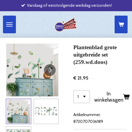
Vandaag of eerstvolgende werkdag verzonden!
Ga
direct
naar
de
hoofdinhoud
Plantenblad grote
uitgebreide set
(259.wd.doos)
€ 21,95
In
winkelwagen
Artikelnummer:
8720707036189