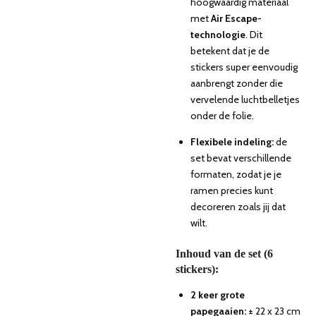
hoogwaardig materiaal
met
Air Escape-
technologie
. Dit
betekent dat je de
stickers super eenvoudig
aanbrengt zonder die
vervelende luchtbelletjes
onder de folie.
Flexibele indeling:
de
set bevat verschillende
formaten, zodat je je
ramen precies kunt
decoreren zoals jij dat
wilt.
Inhoud van de set (6
stickers):
2 keer grote
papegaaien:
± 22 x 23 cm