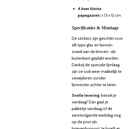
4 keer kleine
papegaaien:
± 13 x 12 cm
Specificaties & Montage
De stickers zijn geschikt voor
elk type glas en kunnen
zowel aan de binnen- als
buitenkant geplakt worden.
Dankzij de speciale lijmlaag
zijn ze ook weer makkelijk te
verwijderen zonder
lijmresten achter te laten.
Snelle levering:
bestel je
vandaag? Dan gaat je
pakketje vandaag of de
eerstvolgende werkdag nog
op de post als
brievenbuspost. Je hoeft er