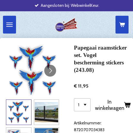
Aangesloten bij: WebwinkelKeur.
Ga
direct
naar
de
hoofdinhoud
Papegaai raamsticker
set. Vogel
bescherming stickers
(243.08)
€ 11,95
In
winkelwagen
Artikelnummer:
8720707034383