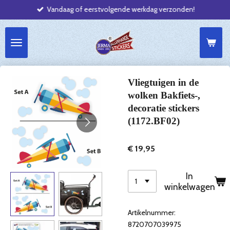
Vandaag of eerstvolgende werkdag verzonden!
Ga
direct
naar
de
hoofdinhoud
Vliegtuigen in de
wolken Bakfiets-,
decoratie stickers
(1172.BF02)
€ 19,95
In
winkelwagen
Artikelnummer:
8720707039975