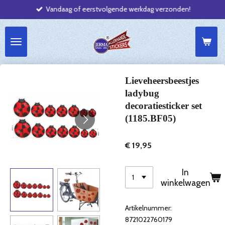
Vandaag of eerstvolgende werkdag verzonden!
Ga
direct
naar
de
hoofdinhoud
Lieveheersbeestjes
ladybug
decoratiesticker set
(1185.BF05)
€ 19,95
In
winkelwagen
Artikelnummer:
8721022760179