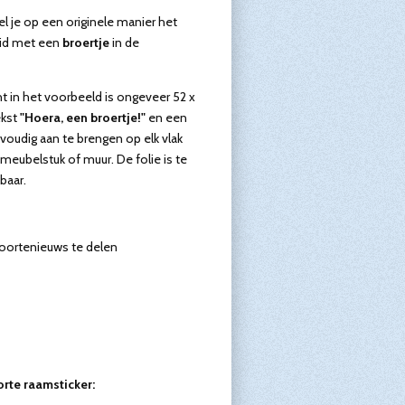
el je op een originele manier het
reid met een
broertje
in de
t in het voorbeeld is ongeveer 52 x
ekst
"Hoera, een broertje!"
en een
nvoudig aan te brengen op elk vlak
 meubelstuk of muur. De folie is te
baar.
oortenieuws te delen
rte raamsticker: