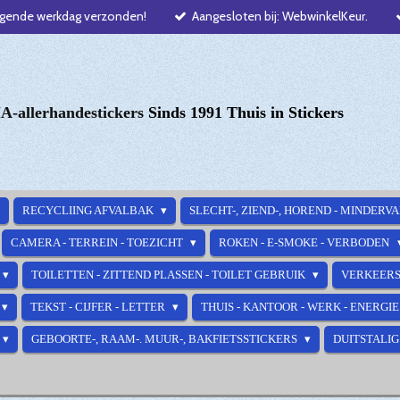
lgende werkdag verzonden!
Aangesloten bij: WebwinkelKeur.
-allerhandestickers
Sinds 1991 Thuis in Stickers
RECYCLIING AFVALBAK
SLECHT-, ZIEND-, HOREND - MINDERV
CAMERA - TERREIN - TOEZICHT
ROKEN - E-SMOKE - VERBODEN
TOILETTEN - ZITTEND PLASSEN - TOILET GEBRUIK
VERKEERS
TEKST - CIJFER - LETTER
THUIS - KANTOOR - WERK - ENERGI
GEBOORTE-, RAAM-. MUUR-, BAKFIETSSTICKERS
DUITSTALIG