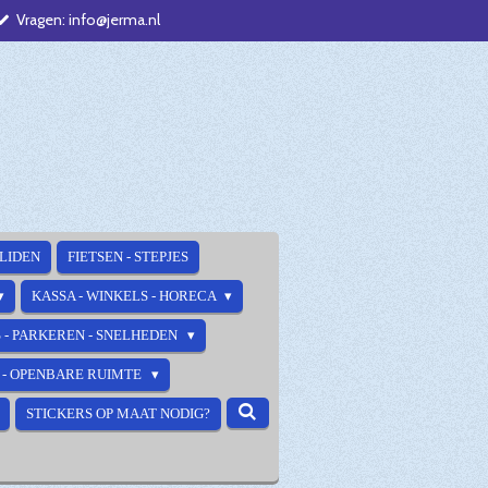
Vragen: info@jerma.nl
ALIDEN
FIETSEN - STEPJES
KASSA - WINKELS - HORECA
 - PARKEREN - SNELHEDEN
E - OPENBARE RUIMTE
STICKERS OP MAAT NODIG?