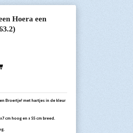
 een Hoera een
63.2)
5
n Broertje! met hartjes in de kleur
 ±7 cm hoog en ± 55 cm breed.
og.