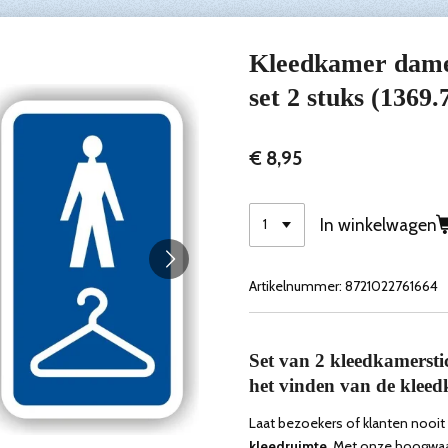
Kleedkamer dames
set 2 stuks (1369.
€ 8,95
In winkelwagen
Artikelnummer:
8721022761664
Set van 2 kleedkamersti
het
vinden van de kleedk
Laat bezoekers of klanten nooi
kleedruimte
. Met onze hoogwaar