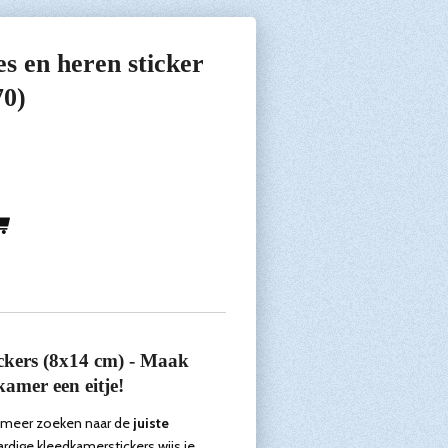
 en heren sticker
70)
ckers (8x14 cm) - Maak
amer een eitje!
t meer zoeken naar de
juiste
dige kleedkamerstickers wijs je