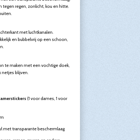
 tegen regen, zonlicht, kou en hitte.
buiten.
chterkant met luchtkanalen.
kkelijk en bubbelvrij op een schoon,
n.
oon te maken met een vochtige doek,
 netjes blijven.
kamerstickers
(1 voor dames, 1 voor
cm
yl met transparante beschermlaag