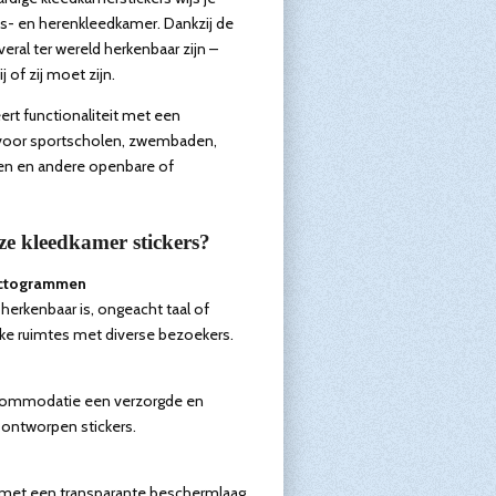
- en herenkleedkamer. Dankzij de
eral ter wereld herkenbaar zijn –
 of zij moet zijn.
ert functionaliteit met een
al voor sportscholen, zwembaden,
gen en andere openbare of
e kleedkamer stickers?
pictogrammen
herkenbaar is, ongeacht taal of
eke ruimtes met diverse bezoekers.
accommodatie een verzorgde en
 ontworpen stickers.
met een transparante beschermlaag,