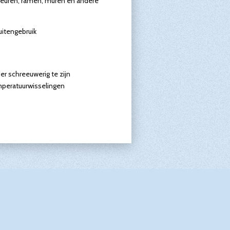
deuren, ramen, muren en andere
uitengebruik
er schreeuwerig te zijn
temperatuurwisselingen