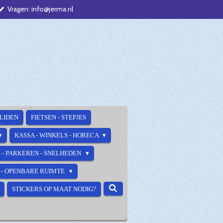
Vragen: info@jerma.nl
ALIDEN
FIETSEN - STEPJES
KASSA - WINKELS - HORECA
 - PARKEREN - SNELHEDEN
E - OPENBARE RUIMTE
STICKERS OP MAAT NODIG?