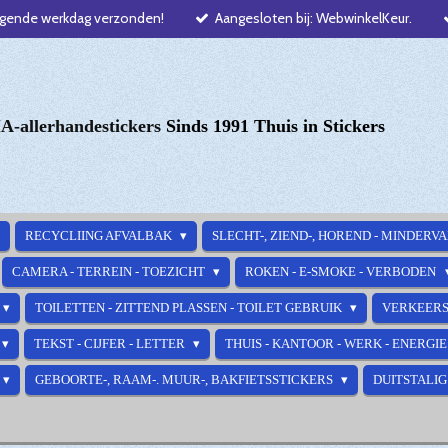
lgende werkdag verzonden!
Aangesloten bij: WebwinkelKeur.
-allerhandestickers
Sinds 1991 Thuis in Stickers
RECYCLIING AFVALBAK
SLECHT-, ZIEND-, HOREND - MINDERV
CAMERA - TERREIN - TOEZICHT
ROKEN - E-SMOKE - VERBODEN
TOILETTEN - ZITTEND PLASSEN - TOILET GEBRUIK
VERKEERS
TEKST - CIJFER - LETTER
THUIS - KANTOOR - WERK - ENERGI
GEBOORTE-, RAAM-. MUUR-, BAKFIETSSTICKERS
DUITSTALIG