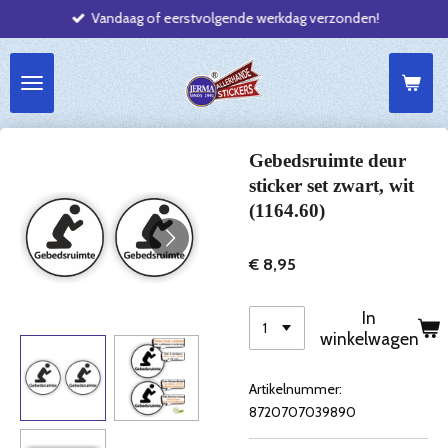
Vandaag of eerstvolgende werkdag verzonden!
Ga
direct
naar
de
hoofdinhoud
Gebedsruimte deur
sticker set zwart, wit
(1164.60)
€ 8,95
In
winkelwagen
Artikelnummer:
8720707039890