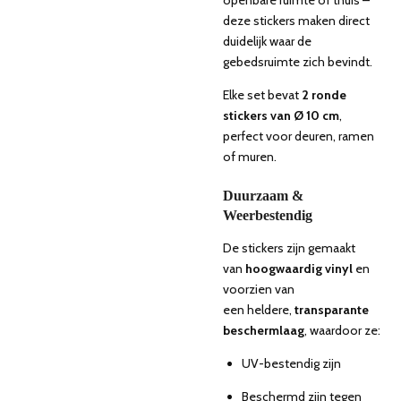
openbare ruimte of thuis –
deze stickers maken direct
duidelijk waar de
gebedsruimte zich bevindt.
Elke set bevat
2 ronde
stickers van Ø 10 cm
,
perfect voor deuren, ramen
of muren.
Duurzaam &
Weerbestendig
De stickers zijn gemaakt
van
hoogwaardig vinyl
en
voorzien van
een heldere,
transparante
beschermlaag
, waardoor ze:
UV-bestendig zijn
Beschermd zijn tegen