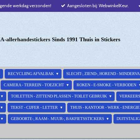
lgende werkdag verzonden!
Aangesloten bij: WebwinkelKeur.
-allerhandestickers
Sinds 1991 Thuis in Stickers
RECYCLIING AFVALBAK
SLECHT-, ZIEND-, HOREND - MINDERV
CAMERA - TERREIN - TOEZICHT
ROKEN - E-SMOKE - VERBODEN
TOILETTEN - ZITTEND PLASSEN - TOILET GEBRUIK
VERKEERS
TEKST - CIJFER - LETTER
THUIS - KANTOOR - WERK - ENERGI
GEBOORTE-, RAAM-. MUUR-, BAKFIETSSTICKERS
DUITSTALIG