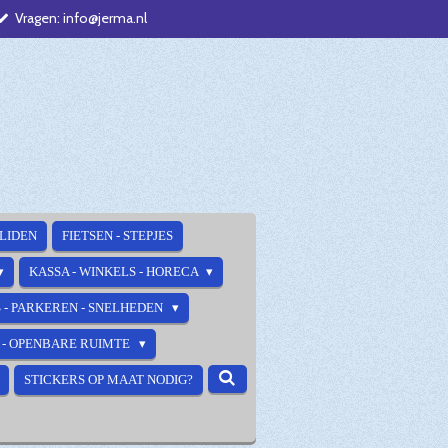
Vragen: info@jerma.nl
ALIDEN
FIETSEN - STEPJES
KASSA - WINKELS - HORECA
 - PARKEREN - SNELHEDEN
E - OPENBARE RUIMTE
STICKERS OP MAAT NODIG?