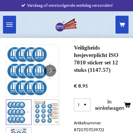
Vandaag of eerstvolgende werkdag verzonden!
Ga
direct
naar
de
hoofdinhoud
Veiligheids
hesjeverplicht ISO
7010 sticker set 12
stuks (1147.57)
€ 8,95
In
winkelwagen
Artikelnummer:
8720707039722