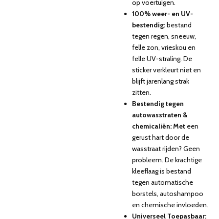
op voertuigen.
100% weer- en UV-
bestendig:
bestand
tegen regen, sneeuw,
felle zon, vrieskou en
felle UV-straling. De
sticker verkleurt niet en
blijft jarenlang strak
zitten.
Bestendig tegen
autowasstraten &
chemicaliën: Met
een
gerust hart door de
wasstraat rijden? Geen
probleem. De krachtige
kleeflaag is bestand
tegen automatische
borstels, autoshampoo
en chemische invloeden.
Universeel Toepasbaar: