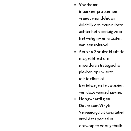
Voorkomt
inparkeerproblemen:
vraagt
vriendelijk en
duidelijk om extra ruimte
achter het voertuig voor
het veilig in- en uitladen
van een rolstoel.
Set van 2 stuks: biedt
de
mogelijkheid om
meerdere strategische
plekken op uw auto,
rolstoelbus of
bestelwagen te voorzien
van deze waarschuwing.
Hoogwaardig en
Duurzaam Vinyl:
Vervaardigd uit kwalitatief
vinyl dat speciaal is
ontworpen voor gebruik