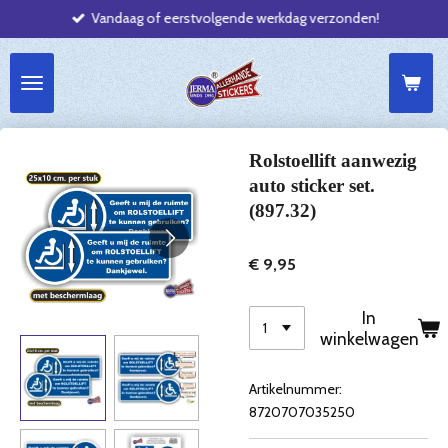
Vandaag of eerstvolgende werkdag verzonden!
Ga
direct
naar
de
hoofdinhoud
Rolstoellift aanwezig
auto sticker set.
(897.32)
€ 9,95
In
winkelwagen
Artikelnummer:
8720707035250