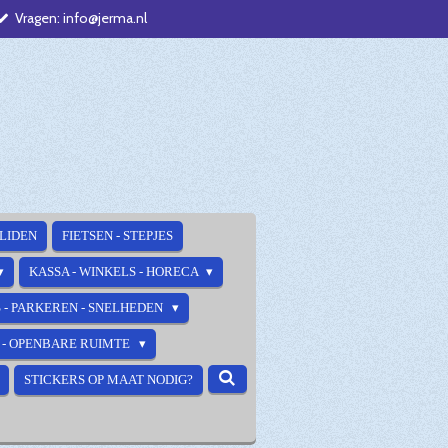
Vragen: info@jerma.nl
ALIDEN
FIETSEN - STEPJES
KASSA - WINKELS - HORECA
 - PARKEREN - SNELHEDEN
E - OPENBARE RUIMTE
STICKERS OP MAAT NODIG?