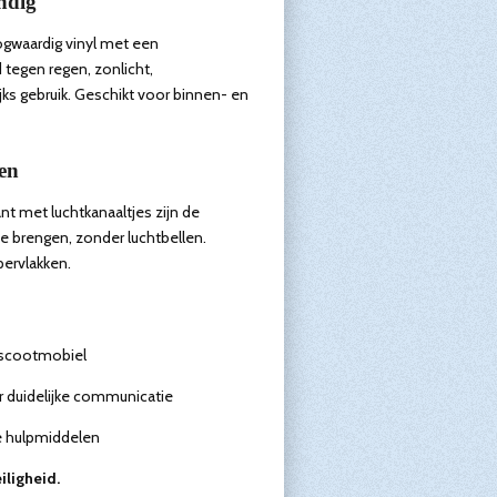
ndig
ogwaardig vinyl met een
tegen regen, zonlicht,
s gebruik. Geschikt voor binnen- en
en
nt met luchtkanaaltjes zijn de
te brengen, zonder luchtbellen.
ervlakken.
f scootmobiel
 duidelijke communicatie
re hulpmiddelen
iligheid.