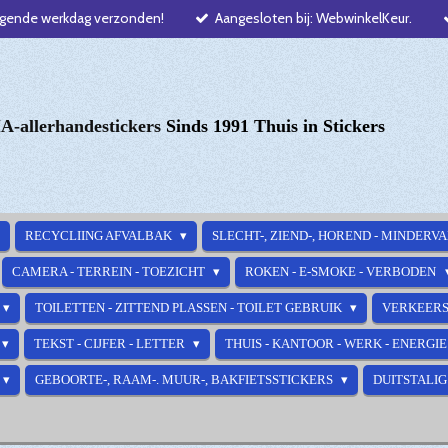
lgende werkdag verzonden!
Aangesloten bij: WebwinkelKeur.
-allerhandestickers
Sinds 1991 Thuis in Stickers
RECYCLIING AFVALBAK
SLECHT-, ZIEND-, HOREND - MINDERV
CAMERA - TERREIN - TOEZICHT
ROKEN - E-SMOKE - VERBODEN
TOILETTEN - ZITTEND PLASSEN - TOILET GEBRUIK
VERKEERS
TEKST - CIJFER - LETTER
THUIS - KANTOOR - WERK - ENERGI
GEBOORTE-, RAAM-. MUUR-, BAKFIETSSTICKERS
DUITSTALIG