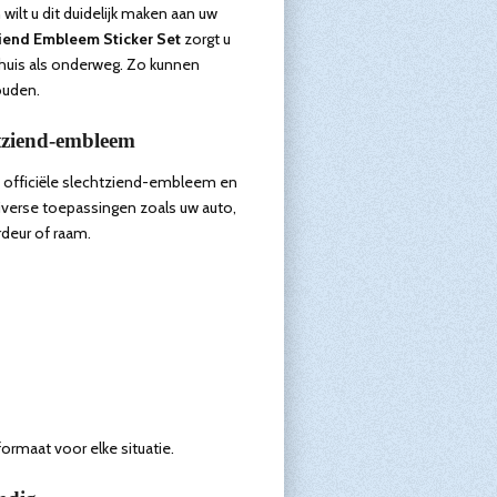
wilt u dit duidelijk maken aan uw
iend Embleem Sticker Set
zorgt u
thuis als onderweg. Zo kunnen
ouden.
htziend-embleem
et officiële slechtziend-embleem en
diverse toepassingen zoals uw auto,
rdeur of raam.
formaat voor elke situatie.