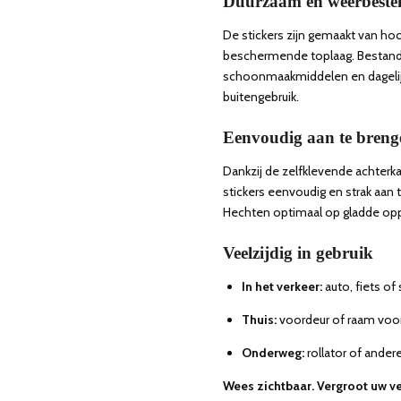
Duurzaam en weerbeste
De stickers zijn gemaakt van ho
beschermende toplaag. Bestand 
schoonmaakmiddelen en dagelijk
buitengebruik.
Eenvoudig aan te breng
Dankzij de zelfklevende achterka
stickers eenvoudig en strak aan 
Hechten optimaal op gladde opp
Veelzijdig in gebruik
In het verkeer:
auto, fiets o
Thuis:
voordeur of raam voor
Onderweg:
rollator of ande
Wees zichtbaar. Vergroot uw ve