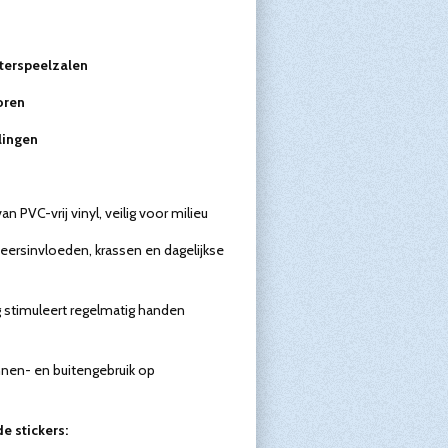
terspeelzalen
oren
lingen
an PVC-vrij vinyl, veilig voor milieu
ersinvloeden, krassen en dagelijkse
 stimuleert regelmatig handen
nen- en buitengebruik op
e stickers: