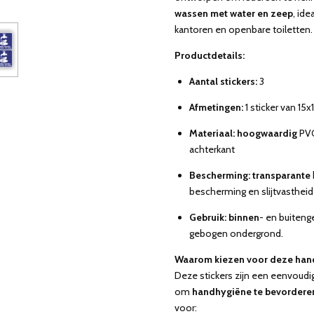
wassen met water en zeep
, ide
kantoren en openbare toiletten.
Productdetails:
Aantal stickers:
3
Afmetingen:
1 sticker van 15
Materiaal: hoogwaardig
PVC
achterkant
Bescherming: transparante
bescherming en slijtvastheid
Gebruik: binnen
- en buitenge
gebogen ondergrond.
Waarom kiezen voor deze han
Deze stickers zijn een eenvoudi
om
handhygiëne te bevordere
voor: