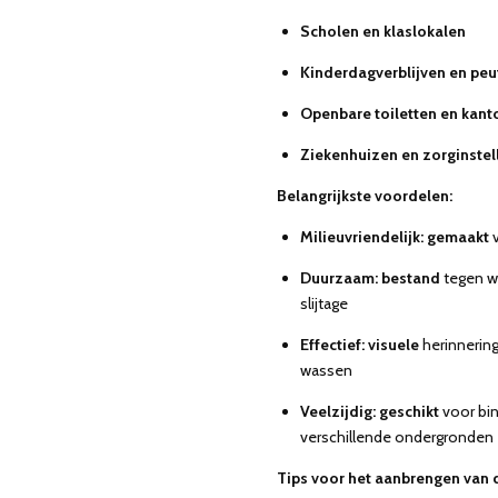
Scholen en klaslokalen
Kinderdagverblijven en peu
Openbare toiletten en kant
Ziekenhuizen en zorginstel
Belangrijkste voordelen:
Milieuvriendelijk: gemaakt
v
Duurzaam: bestand
tegen we
slijtage
Effectief: visuele
herinnering
wassen
Veelzijdig: geschikt
voor bin
verschillende ondergronden
Tips voor het aanbrengen van d