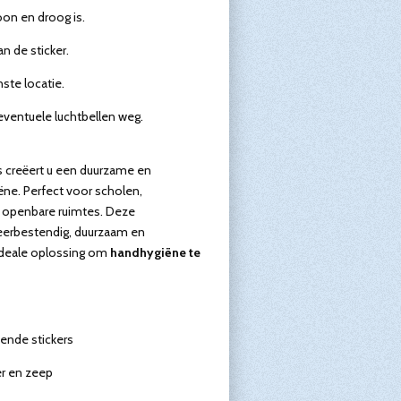
on en droog is.
n de sticker.
ste locatie.
 eventuele luchtbellen weg.
 creëert u een duurzame en
ëne. Perfect voor scholen,
n openbare ruimtes. Deze
 weerbestendig, duurzaam en
ideale oplossing om
handhygiëne te
vende stickers
r en zeep