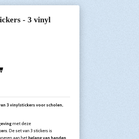
ckers - 3 vinyl
n 3 vinylstickers voor scholen,
geving
met deze
kers
. De set van 3 stickers is
nneren aan het
belang van handen