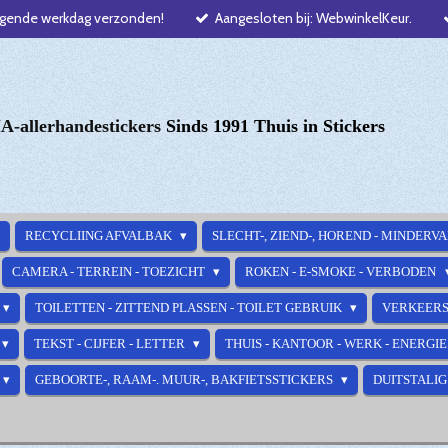
lgende werkdag verzonden!
Aangesloten bij: WebwinkelKeur.
-allerhandestickers
Sinds 1991 Thuis in Stickers
RECYCLIING AFVALBAK
SLECHT-, ZIEND-, HOREND - MINDERV
CAMERA - TERREIN - TOEZICHT
ROKEN - E-SMOKE - VERBODEN
TOILETTEN - ZITTEND PLASSEN - TOILET GEBRUIK
VERKEERS
TEKST - CIJFER - LETTER
THUIS - KANTOOR - WERK - ENERGI
GEBOORTE-, RAAM-. MUUR-, BAKFIETSSTICKERS
DUITSTALIG