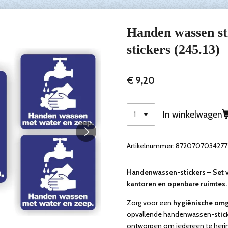
Handen wassen sti
stickers (245.13)
€ 9,20
In winkelwagen
Artikelnummer:
8720707034277
Handenwassen-stickers – Set va
kantoren en openbare ruimtes.
Zorg voor een
hygiënische om
opvallende handenwassen-
stic
ontworpen om iedereen te heri