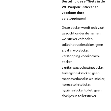
Bestel nu deze “Niets in de
WC Werpen”-sticker en
voorkom dure
verstoppingen!
Deze sticker wordt ook vaak
gezocht onder de namen:
wc-sticker verboden,
toiletinstructiesticker, geen
afval in wc-sticker,
verstopping voorkomen-
sticker,
sanitairwaarschuwingsticker,
toiletgebruiksticker, geen
maandverband in wc-sticker,
horecatoiletsticker,
hygiënesticker toilet, geen
doekjes in toiletsticker.