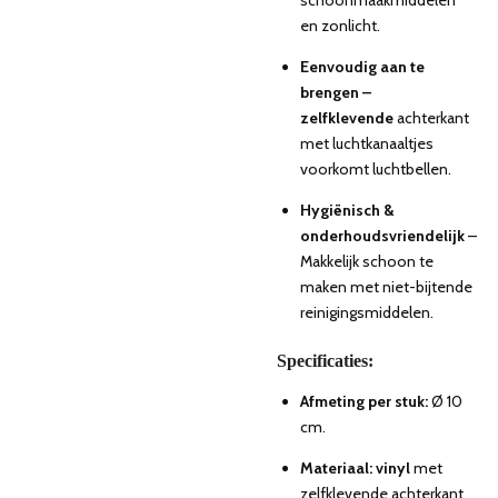
schoonmaakmiddelen
en zonlicht.
Eenvoudig aan te
brengen –
zelfklevende
achterkant
met luchtkanaaltjes
voorkomt luchtbellen.
Hygiënisch &
onderhoudsvriendelijk
–
Makkelijk schoon te
maken met niet-bijtende
reinigingsmiddelen.
Specificaties:
Afmeting per stuk:
Ø 10
cm.
Materiaal: vinyl
met
zelfklevende achterkant