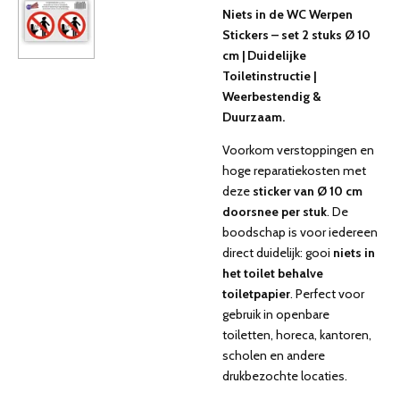
Niets in de WC Werpen
Stickers – set 2 stuks Ø 10
cm | Duidelijke
Toiletinstructie |
Weerbestendig &
Duurzaam.
Voorkom verstoppingen en
hoge reparatiekosten met
deze
sticker van
Ø
10 cm
doorsnee per stuk
. De
boodschap is voor iedereen
direct duidelijk: gooi
niets in
het toilet behalve
toiletpapier
. Perfect voor
gebruik in openbare
toiletten, horeca, kantoren,
scholen en andere
drukbezochte locaties.