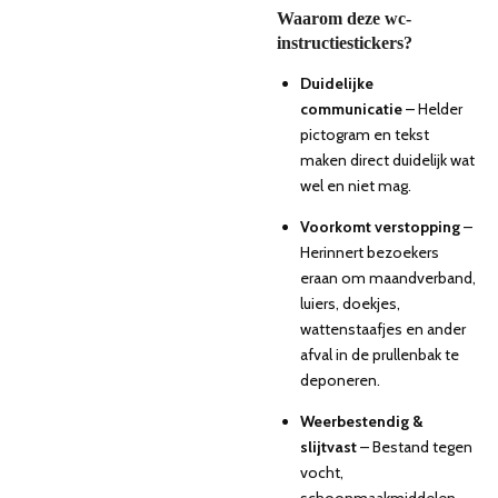
Waarom deze wc-
instructiestickers?
Duidelijke
communicatie
– Helder
pictogram en tekst
maken direct duidelijk wat
wel en niet mag.
Voorkomt verstopping
–
Herinnert bezoekers
eraan om maandverband,
luiers, doekjes,
wattenstaafjes en ander
afval in de prullenbak te
deponeren.
Weerbestendig &
slijtvast
– Bestand tegen
vocht,