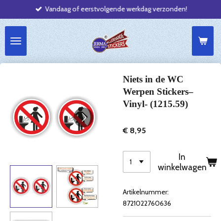
Vandaag of eerstvolgende werkdag verzonden!
Ga
direct
naar
de
hoofdinhoud
Niets in de WC
Werpen Stickers–
Vinyl- (1215.59)
€ 8,95
In
winkelwagen
Artikelnummer:
8721022760636