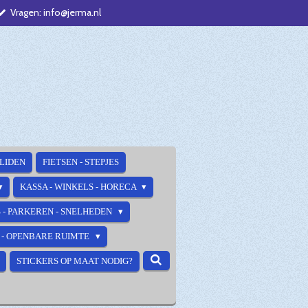
Vragen: info@jerma.nl
ALIDEN
FIETSEN - STEPJES
KASSA - WINKELS - HORECA
 - PARKEREN - SNELHEDEN
E - OPENBARE RUIMTE
STICKERS OP MAAT NODIG?