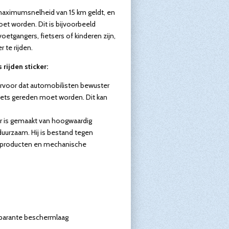
 maximumsnelheid van 15 km geldt, en
et worden. Dit is bijvoorbeeld
oetgangers, fietsers of kinderen zijn,
r te rijden.
rijden sticker:
ervoor dat automobilisten bewuster
pvoets gereden moet worden. Dit kan
er is gemaakt van hoogwaardig
duurzaam. Hij is bestand tegen
 producten en mechanische
sparante beschermlaag