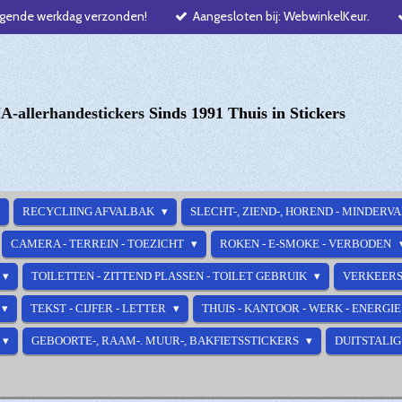
lgende werkdag verzonden!
Aangesloten bij: WebwinkelKeur.
-allerhandestickers
Sinds 1991 Thuis in Stickers
RECYCLIING AFVALBAK
SLECHT-, ZIEND-, HOREND - MINDERV
CAMERA - TERREIN - TOEZICHT
ROKEN - E-SMOKE - VERBODEN
TOILETTEN - ZITTEND PLASSEN - TOILET GEBRUIK
VERKEERS
TEKST - CIJFER - LETTER
THUIS - KANTOOR - WERK - ENERGI
GEBOORTE-, RAAM-. MUUR-, BAKFIETSSTICKERS
DUITSTALIG