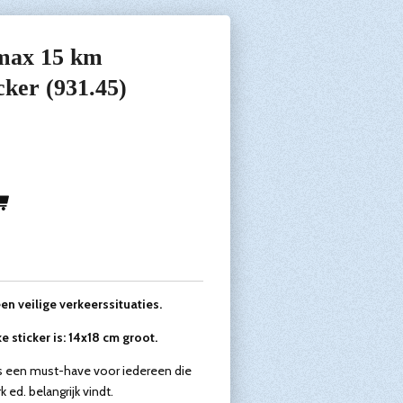
 max 15 km
cker (931.45)
en veilige verkeerssituaties.
 sticker is: 14x18 cm groot.
s een must-have voor iedereen die
k ed. belangrijk vindt.