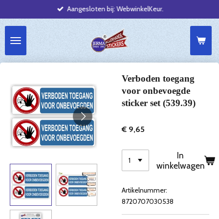
Aangesloten bij: WebwinkelKeur.
Ga
direct
naar
de
hoofdinhoud
Verboden toegang
voor onbevoegde
sticker set (539.39)
€ 9,65
In
winkelwagen
Artikelnummer:
8720707030538