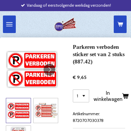
Vandaag of eerstvolgende werkdag verzonden!
Ga
direct
naar
de
hoofdinhoud
Parkeren verboden
sticker set van 2 stuks
(887.42)
€ 9,65
In
winkelwagen
Artikelnummer:
8720707030378