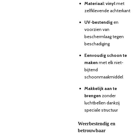
Materiaal: vinyl
met
zelfklevende achterkant
UV-bestendig
en
voorzien van
beschermlaag tegen
beschadiging
Eenvoudig schoon te
maken
met elk niet-
bijtend
schoonmaakmiddel
Makkelijk aan te
brengen
zonder
luchtbellen dankzij
speciale structuur
Weerbestendig en
betrouwbaar