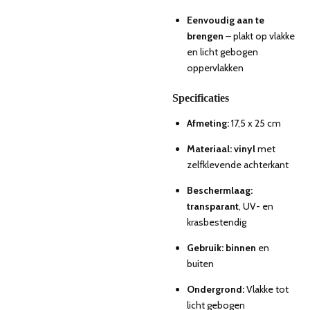
Eenvoudig aan te
brengen
– plakt op vlakke
en licht gebogen
oppervlakken
Specificaties
Afmeting:
17,5 x 25 cm
Materiaal: vinyl
met
zelfklevende achterkant
Beschermlaag:
transparant
, UV- en
krasbestendig
Gebruik: binnen
en
buiten
Ondergrond:
Vlakke tot
licht gebogen