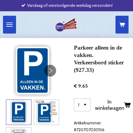
Vandaag of eerstvolgende werkdag verzonden!
Ga
direct
naar
de
hoofdinhoud
Parkeer alleen in de
vakken.
Verkeersbord sticker
(927.33)
€ 9,65
In
winkelwagen
Artikelnummer:
8720707030156