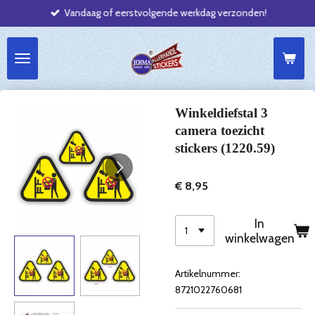
Vandaag of eerstvolgende werkdag verzonden!
Ga
direct
naar
de
hoofdinhoud
Winkeldiefstal 3
camera toezicht
stickers (1220.59)
€ 8,95
In
winkelwagen
Artikelnummer:
8721022760681