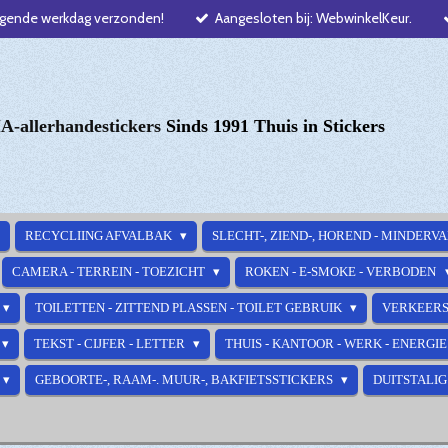
lgende werkdag verzonden!
Aangesloten bij: WebwinkelKeur.
-allerhandestickers
Sinds 1991 Thuis in Stickers
RECYCLIING AFVALBAK
SLECHT-, ZIEND-, HOREND - MINDERV
CAMERA - TERREIN - TOEZICHT
ROKEN - E-SMOKE - VERBODEN
TOILETTEN - ZITTEND PLASSEN - TOILET GEBRUIK
VERKEERS
TEKST - CIJFER - LETTER
THUIS - KANTOOR - WERK - ENERGI
GEBOORTE-, RAAM-. MUUR-, BAKFIETSSTICKERS
DUITSTALIG