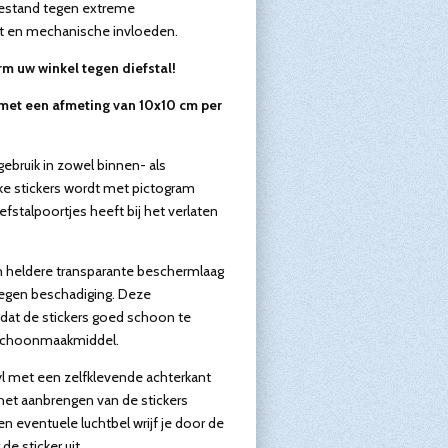
 bestand tegen extreme
ht en mechanische invloeden.
m uw winkel tegen diefstal!
s met een afmeting van 10x10 cm per
gebruik in zowel binnen- als
jke stickers wordt met pictogram
efstalpoortjes heeft bij het verlaten
en heldere transparante beschermlaag
egen beschadiging. Deze
dat de stickers goed schoon te
d schoonmaakmiddel.
yl met een zelfklevende achterkant
 het aanbrengen van de stickers
n eventuele luchtbel wrijf je door de
e sticker uit.