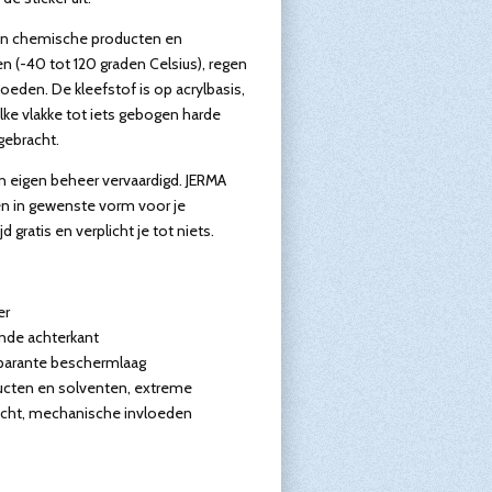
aan chemische producten en
 (-40 tot 120 graden Celsius), regen
eden. De kleefstof is op acrylbasis,
elke vlakke tot iets gebogen harde
ebracht.
n eigen beheer vervaardigd. JERMA
 en in gewenste vorm voor je
d gratis en verplicht je tot niets.
er
ende achterkant
sparante beschermlaag
cten en solventen, extreme
icht, mechanische invloeden