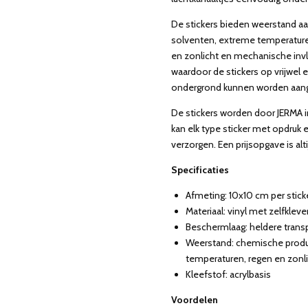
De stickers bieden weerstand 
solventen, extreme temperaturen
en zonlicht en mechanische invlo
waardoor de stickers op vrijwel 
ondergrond kunnen worden aang
De stickers worden door JERMA i
kan elk type sticker met opdruk
verzorgen. Een prijsopgave is altij
Specificaties
Afmeting: 10x10 cm per stick
Materiaal: vinyl met zelfklev
Beschermlaag: heldere tran
Weerstand: chemische produ
temperaturen, regen en zonl
Kleefstof: acrylbasis
Voordelen