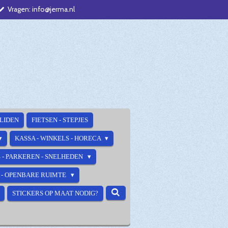
Vragen: info@jerma.nl
ALIDEN
FIETSEN - STEPJES
KASSA - WINKELS - HORECA
 - PARKEREN - SNELHEDEN
E - OPENBARE RUIMTE
STICKERS OP MAAT NODIG?