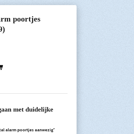
arm poortjes
9)
gaan met duidelijke
stal alarm poortjes aanwezig"