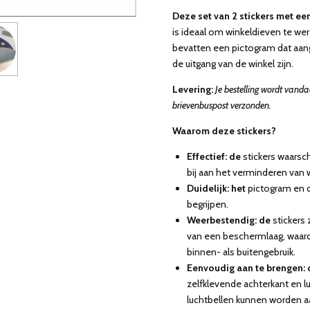
Deze set van 2 stickers met ee
is ideaal om winkeldieven te were
bevatten een pictogram dat aange
de uitgang van de winkel zijn.
Levering:
Je bestelling wordt vand
brievenbuspost verzonden.
Waarom deze stickers?
Effectief: de
stickers waarsc
bij aan het verminderen van w
Duidelijk: het
pictogram en de
begrijpen.
Weerbestendig: de
stickers 
van een beschermlaag, waard
binnen- als buitengebruik.
Eenvoudig aan te brengen: 
zelfklevende achterkant en l
luchtbellen kunnen worden a