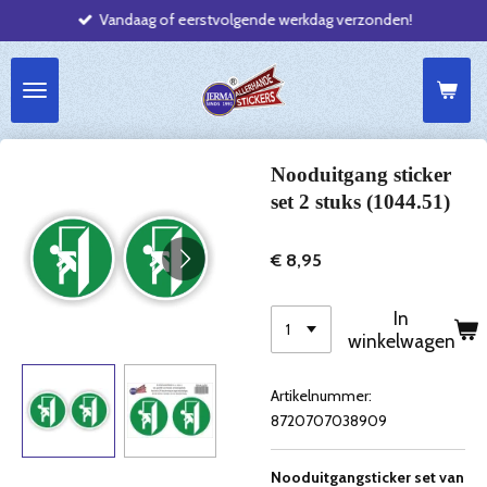
Vandaag of eerstvolgende werkdag verzonden!
Ga
direct
naar
de
hoofdinhoud
Nooduitgang sticker
set 2 stuks (1044.51)
€ 8,95
In
winkelwagen
Artikelnummer:
8720707038909
Nooduitgangsticker set van