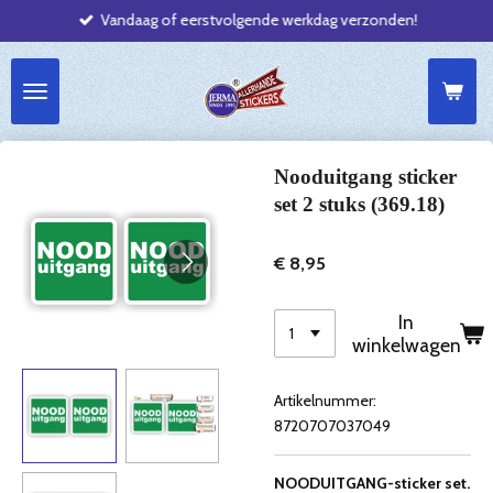
Vandaag of eerstvolgende werkdag verzonden!
Ga
direct
naar
de
hoofdinhoud
Nooduitgang sticker
set 2 stuks (369.18)
€ 8,95
In
winkelwagen
Artikelnummer:
8720707037049
NOODUITGANG-sticker set.