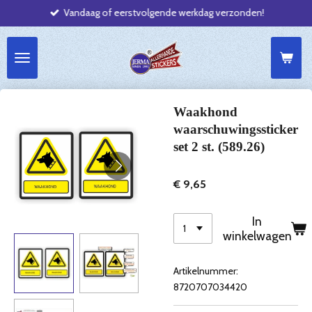
Vandaag of eerstvolgende werkdag verzonden!
Ga
direct
naar
de
hoofdinhoud
Waakhond
waarschuwingssticker
set 2 st. (589.26)
€ 9,65
In
winkelwagen
Artikelnummer:
8720707034420