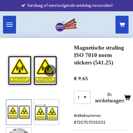
Vandaag of eerstvolgende werkdag verzonden!
Ga
direct
naar
de
hoofdinhoud
Magnetische straling
ISO 7010 norm
stickers (541.25)
€ 9,65
In
winkelwagen
Artikelnummer:
8720707035502