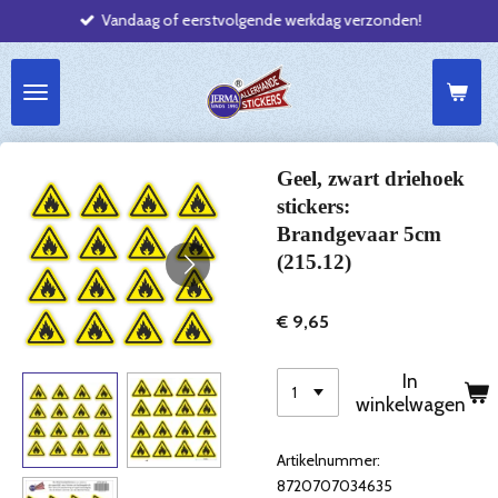
Vandaag of eerstvolgende werkdag verzonden!
Ga
direct
naar
de
hoofdinhoud
Geel, zwart driehoek
stickers:
Brandgevaar 5cm
(215.12)
€ 9,65
In
winkelwagen
Artikelnummer:
8720707034635