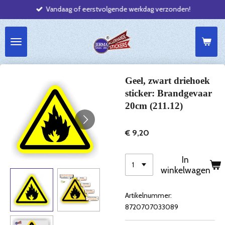
Vandaag of eerstvolgende werkdag verzonden!
Ga
direct
naar
de
hoofdinhoud
Geel, zwart driehoek
sticker: Brandgevaar
20cm (211.12)
€ 9,20
In
winkelwagen
Artikelnummer:
8720707033089