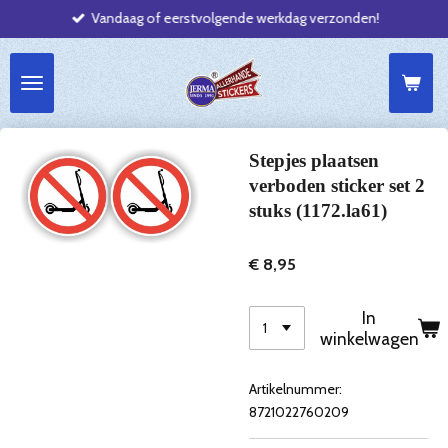
Vandaag of eerstvolgende werkdag verzonden!
Ga
direct
naar
de
hoofdinhoud
Stepjes plaatsen
verboden sticker set 2
stuks (1172.la61)
€ 8,95
In
winkelwagen
Artikelnummer:
8721022760209