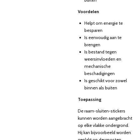
buiten
Voordelen
Helpt om energie te
besparen
Is eenvoudig aan te
brengen
Is bestand tegen
weersinvloeden en
mechanische
beschadigingen
Is geschikt voor zowel
binnen als buiten
Toepassing
De raam-sluiten-stickers
kunnen worden aangebracht
op elke vlakke ondergrond.
Hij kan bijvoorbeeld worden
geplakt op deurposten,