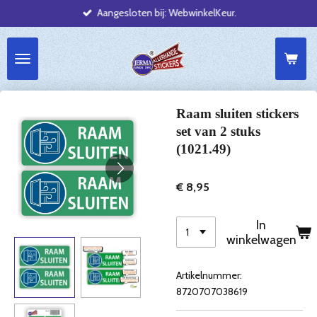
Aangesloten bij: WebwinkelKeur.
Ga
direct
naar
de
hoofdinhoud
Raam sluiten stickers
set van 2 stuks
(1021.49)
€ 8,95
In
winkelwagen
Artikelnummer:
8720707038619