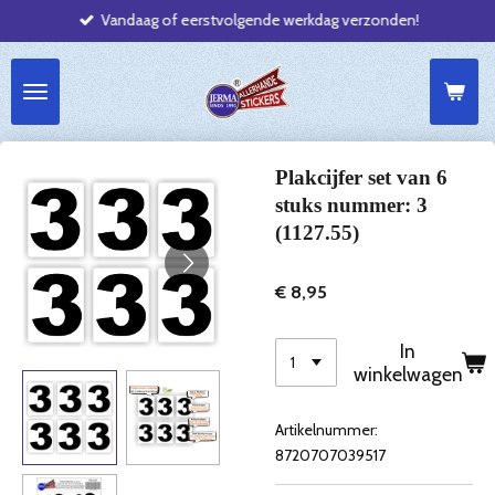
Vandaag of eerstvolgende werkdag verzonden!
Ga
direct
naar
de
hoofdinhoud
Plakcijfer set van 6
stuks nummer: 3
(1127.55)
€ 8,95
In
winkelwagen
Artikelnummer:
8720707039517