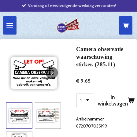
Vandaag of eerstvolgende werkdag verzonden!
Ga
direct
naar
de
hoofdinhoud
Camera observatie
waarschuwing
sticker. (285.11)
€ 9,65
In
winkelwagen
Artikelnummer:
8720707035199