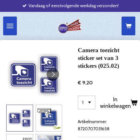
Vandaag of eerstvolgende werkdag verzonden!
Ga
direct
naar
de
hoofdinhoud
Camera toezicht
sticker set van 3
stickers (025.02)
€ 9,20
In
winkelwagen
Artikelnummer:
8720707031658