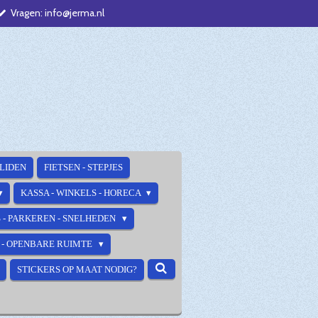
Vragen: info@jerma.nl
ALIDEN
FIETSEN - STEPJES
KASSA - WINKELS - HORECA
 - PARKEREN - SNELHEDEN
E - OPENBARE RUIMTE
STICKERS OP MAAT NODIG?