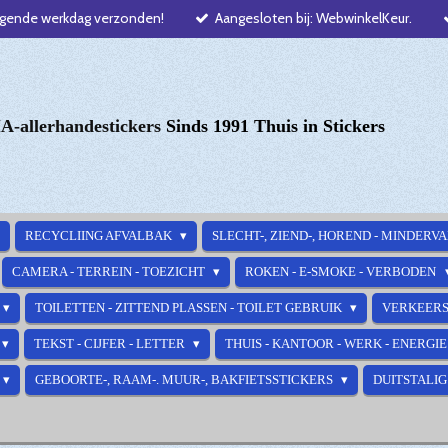
lgende werkdag verzonden!
Aangesloten bij: WebwinkelKeur.
-allerhandestickers
Sinds 1991 Thuis in Stickers
RECYCLIING AFVALBAK
SLECHT-, ZIEND-, HOREND - MINDERV
CAMERA - TERREIN - TOEZICHT
ROKEN - E-SMOKE - VERBODEN
TOILETTEN - ZITTEND PLASSEN - TOILET GEBRUIK
VERKEERS
TEKST - CIJFER - LETTER
THUIS - KANTOOR - WERK - ENERGI
GEBOORTE-, RAAM-. MUUR-, BAKFIETSSTICKERS
DUITSTALIG