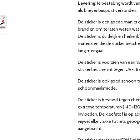
Levering
: Je bestelling wordt 
als brievenbuspost verzonden.
De sticker is een goede manie
brand en om te laten weten wat
De sticker is duidelijk en herke
materialen die de sticker besch
lang meegaat.
De sticker is voorzien van een 
sticker beschermt tegen UV-stra
De sticker is ook goed schoon t
schoonmaakmiddel.
De sticker is bestand tegen
chem
extreme temperaturen (-40>120)
invloeden. De kleefstof is op acr
vrijwel elke vlakke tot iets ge
aangebracht.
De sticker wordt door JERMA.nl i