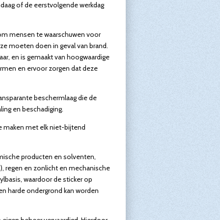
vandaag of de eerstvolgende werkdag
r om mensen te waarschuwen voor
 ze moeten doen in geval van brand.
nbaar, en is gemaakt van hoogwaardige
ermen en ervoor zorgen dat deze
transparante beschermlaag die de
ling en beschadiging.
e maken met elk niet-bijtend
ische producten en solventen,
, regen en zonlicht en mechanische
ylbasis,
waardoor de sticker op
bogen harde ondergrond kan worden
n eigen beheer vervaardigd. Hierdoor