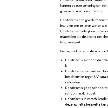
kunnen ze elke tekening omzette
gewenste vorm en afmeting.
De sticker is een goede manie
brand en om te laten weten wat
De sticker is duidelijk en herke
materialen die de sticker besch
lang meegaat.
Hier zijn enkele specifieke voord
De sticker is groot en duidel
is.
De sticker is gemaakt van ho
beschermen tegen UV-strali
invloeden.
De sticker is goed schoon te
schoonmaakmiddel.
De sticker is in verschillend
deze aan elke behoefte kan 