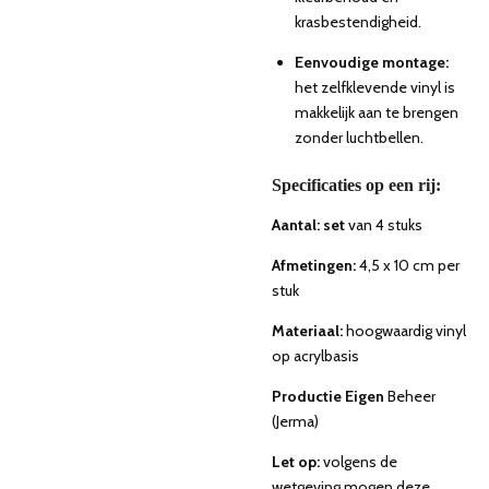
krasbestendigheid.
Eenvoudige montage:
het zelfklevende vinyl is
makkelijk aan te brengen
zonder luchtbellen.
Specificaties op een rij:
Aantal: set
van 4 stuks
Afmetingen:
4,5 x 10 cm per
stuk
Materiaal:
hoogwaardig vinyl
op acrylbasis
Productie Eigen
Beheer
(Jerma)
Let op:
volgens de
wetgeving mogen deze