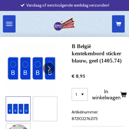
Vandaag of eerstvolgende werkdag verzonden!
Ga
direct
naar
de
hoofdinhoud
B België
kentekenbord sticker
blauw, geel (1405.74)
€ 8,95
In
winkelwagen
Artikelnummer:
8721022762173