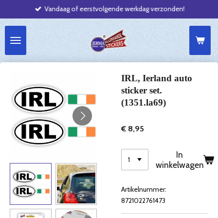
Vandaag of eerstvolgende werkdag verzonden!
Ga
direct
naar
de
hoofdinhoud
IRL, Ierland auto
sticker set.
(1351.la69)
€ 8,95
In
winkelwagen
Artikelnummer:
8721022761473