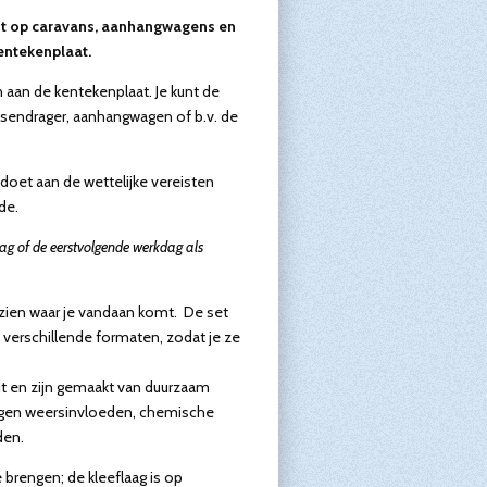
cht op caravans, aanhangwagens en
entekenplaat.
n aan de kentekenplaat. Je kunt de
etsendrager, aanhangwagen of b.v. de
ldoet aan de wettelijke vereisten
de.
aag of de eerstvolgende werkdag als
 zien waar je vandaan komt. De set
in verschillende formaten, zodat je ze
eit en zijn gemaakt van duurzaam
 tegen weersinvloeden, chemische
den.
 brengen; de kleeflaag is op