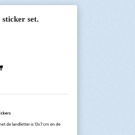
sticker set.
ickers
et de landletter is 13x7 cm en de