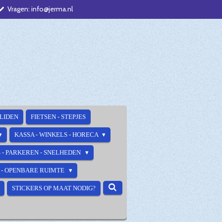
Vragen: info@jerma.nl
ALIDEN
FIETSEN - STEPJES
KASSA - WINKELS - HORECA
 - PARKEREN - SNELHEDEN
E - OPENBARE RUIMTE
STICKERS OP MAAT NODIG?