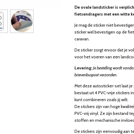
De ovale landsticker is verpli
fietsendragers met een witte k
Je mag de sticker niet bevestige
sticker wel bevestigen op de fi
caravan.
De sticker zorgt ervoor dat je vo
voor het voeren van een landco
Levering:
Je bestelling wordt vand
brievenbuspost verzonden.
Met deze autosticker-set laat je
bestaat uit 4 PVC-vrije stickers 
kunt combineren zoals jij wilt.
De stickers zijn van hoge kwalit
PVC-vrij vinyl. Ze zijn bestand
stoffen en mechanische invloe
De stickers zijn eenvoudig aan te