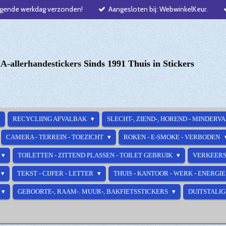
lgende werkdag verzonden!
Aangesloten bij: WebwinkelKeur.
-allerhandestickers
Sinds 1991 Thuis in Stickers
RECYCLIING AFVALBAK
SLECHT-, ZIEND-, HOREND - MINDERV
CAMERA - TERREIN - TOEZICHT
ROKEN - E-SMOKE - VERBODEN
TOILETTEN - ZITTEND PLASSEN - TOILET GEBRUIK
VERKEERS
TEKST - CIJFER - LETTER
THUIS - KANTOOR - WERK - ENERGI
GEBOORTE-, RAAM-. MUUR-, BAKFIETSSTICKERS
DUITSTALIG