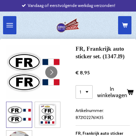
Vandaag of eerstvolgende werkdag verzonden!
Ga
direct
naar
de
hoofdinhoud
FR, Frankrijk auto
sticker set. (1347.l9)
€ 8,95
In
winkelwagen
Artikelnummer:
8721022761435
FR, Frankrijk auto sticker