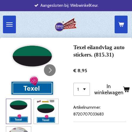
Aangesloten bij: WebwinkelKeur.
Ga
direct
naar
de
hoofdinhoud
Texel eilandvlag auto
stickers. (815.31)
€ 8,95
In
winkelwagen
Artikelnummer:
8720707033683