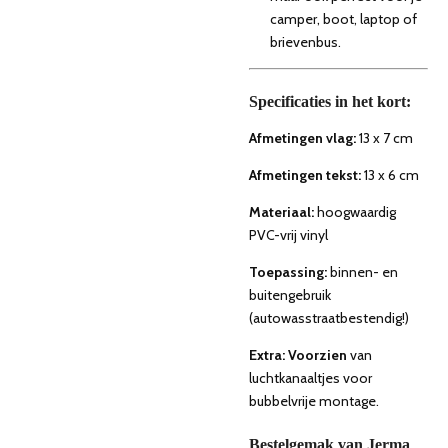
camper, boot, laptop of
brievenbus.
Specificaties in het kort:
Afmetingen vlag:
13
x 7 cm
Afmetingen tekst:
13
x 6 cm
Materiaal:
hoogwaardig
PVC
-vrij vinyl
Toepassing:
binnen
- en
buitengebruik
(autowasstraatbestendig!)
Extra: Voorzien
van
luchtkanaaltjes voor
bubbelvrije montage.
Bestelgemak van Jerma