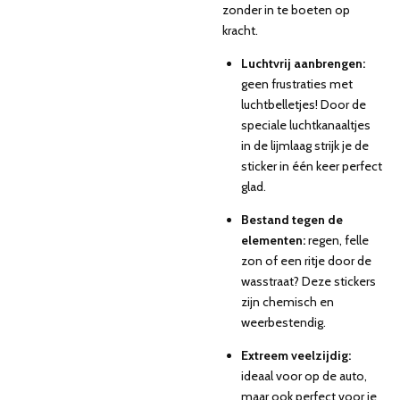
zonder in te boeten op
kracht.
Luchtvrij aanbrengen:
geen frustraties met
luchtbelletjes! Door de
speciale luchtkanaaltjes
in de lijmlaag strijk je de
sticker in één keer perfect
glad.
Bestand tegen de
elementen:
regen, felle
zon of een ritje door de
wasstraat? Deze stickers
zijn chemisch en
weerbestendig.
Extreem veelzijdig:
ideaal voor op de auto,
maar ook perfect voor je